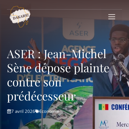
Aller
au
Me
contenu
ASER : Jean-Michel
Sène dépose plainte
contre son
prédécesseur
7 avril 2026
Economie