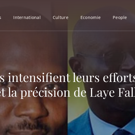
s
International
Culture
Economie
People
 intensifient leurs effort
 la précision de Laye Fal