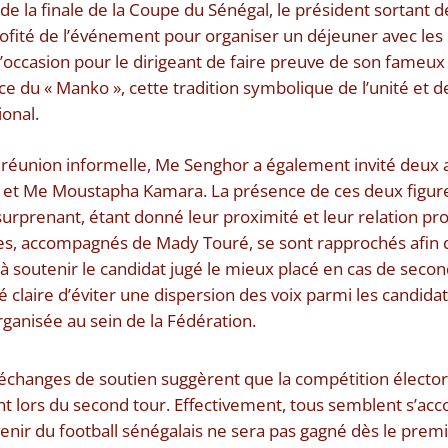
de la finale de la Coupe du Sénégal, le président sortant 
ofité de l’événement pour organiser un déjeuner avec les 
l’occasion pour le dirigeant de faire preuve de son fameux 
e du « Manko », cette tradition symbolique de l’unité et d
ional.
 réunion informelle, Me Senghor a également invité deux 
ko et Me Moustapha Kamara. La présence de ces deux figure
surprenant, étant donné leur proximité et leur relation prof
tes, accompagnés de Mady Touré, se sont rapprochés afin d
à soutenir le candidat jugé le mieux placé en cas de seco
 claire d’éviter une dispersion des voix parmi les candidat
rganisée au sein de la Fédération.
échanges de soutien suggèrent que la compétition élector
 lors du second tour. Effectivement, tous semblent s’acc
avenir du football sénégalais ne sera pas gagné dès le premi