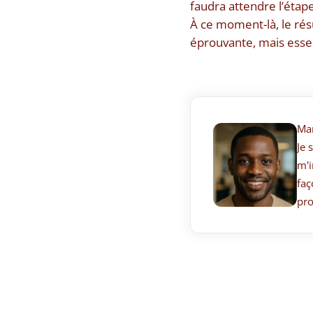
faudra attendre l’étape
À ce moment-là, le rés
éprouvante, mais essent
Ma
Je 
m'i
faç
pro