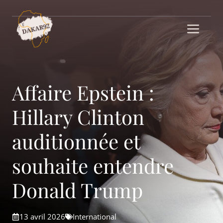
Aller
au
Me
contenu
Affaire Epstein :
Hillary Clinton
auditionnée et
souhaite entendre
Donald Trump
13 avril 2026
International